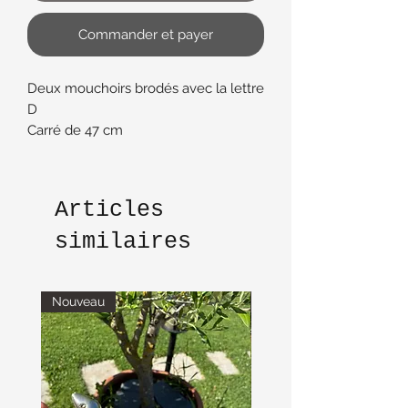
Commander et payer
Deux mouchoirs brodés avec la lettre
D
Carré de 47 cm
En cotonnancien
Articles
similaires
Nouveau
Nouveau