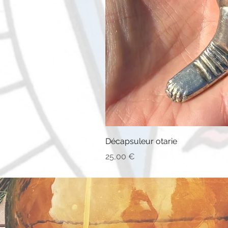
Décapsuleur otarie
Prix
25,00 €