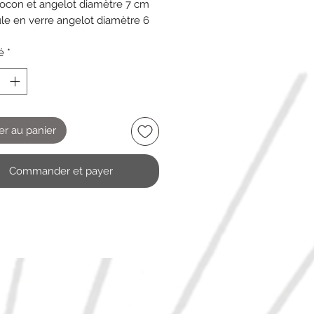
flocon et angelot diamètre 7 cm
ule en verre angelot diamètre 6
ndre verre transparent
é
*
n etat
er au panier
Commander et payer