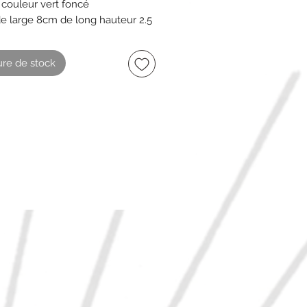
 couleur vert foncé
e large 8cm de long hauteur 2.5
n état idéal pour décorer vos
re de stock
de Noël