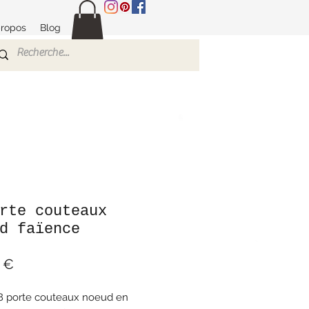
propos
Blog
rte couteaux
d faïence
Prix
 €
8 porte couteaux noeud en