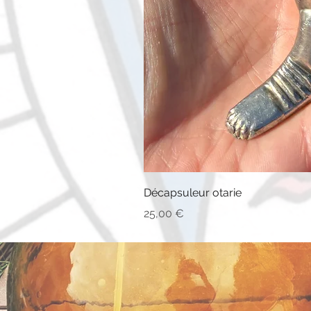
Décapsuleur otarie
Prix
25,00 €