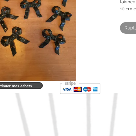
faïence
10 cm d
cm
Très bo
Ruptu
tables 
tinuer mes achats