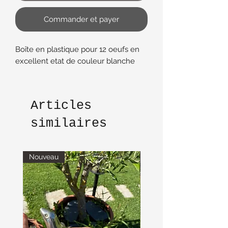
Commander et payer
Boîte en plastique pour 12 oeufs en
excellent etat de couleur blanche
Articles
similaires
Nouveau
Nouveau