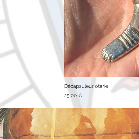
Décapsuleur otarie
Prix
25,00 €