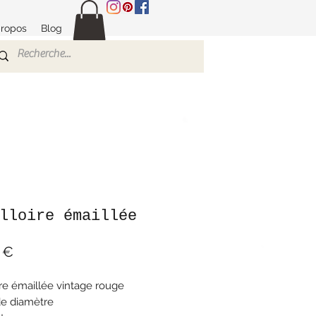
propos
Blog
lloire émaillée
Prix
 €
ire émaillée vintage rouge
de diamètre