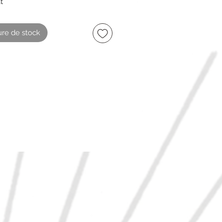
t
de rouille sur le bouchon voir
re de stock