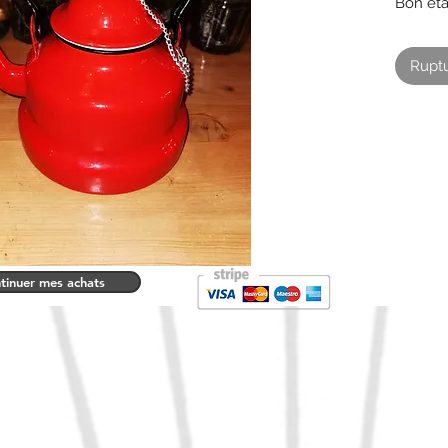
Bon eta
Traces 
photos
Ruptu
tinuer mes achats