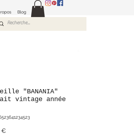
propos
Blog
eille "BANANIA"
ait vintage année
36523641234523
Prix
 €