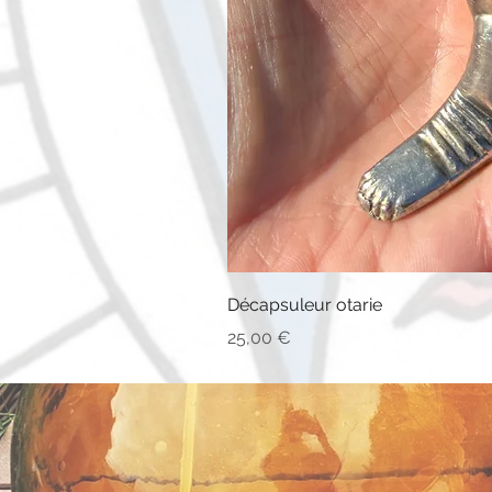
Décapsuleur otarie
Prix
25,00 €