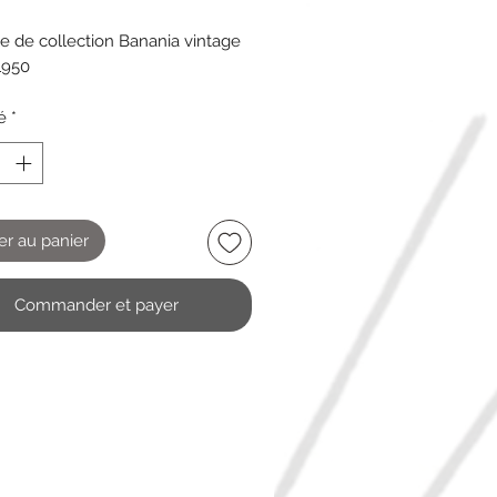
le de collection Banania vintage
1950
é
*
er au panier
Commander et payer