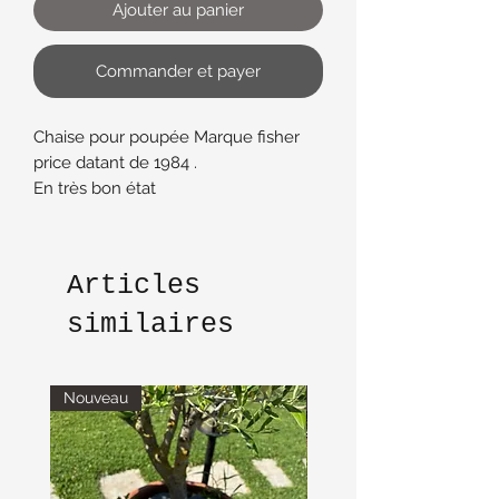
Ajouter au panier
Commander et payer
Chaise pour poupée Marque fisher
price datant de 1984 .
En très bon état
dimensions :
30 cm hauteur et 30 cm de large
jouet vintage
Articles
similaires
Nouveau
Nouveau