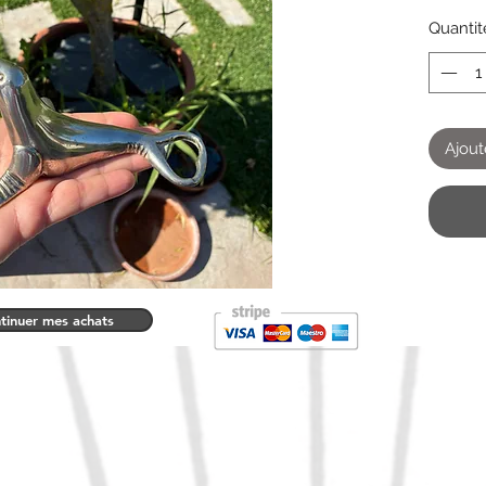
Quantit
Ajout
tinuer mes achats