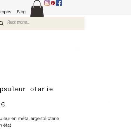
propos
Blog
psuleur otarie
Prix
 €
leur en métal argenté otarie
n état