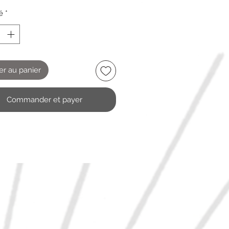
é
*
er au panier
Commander et payer