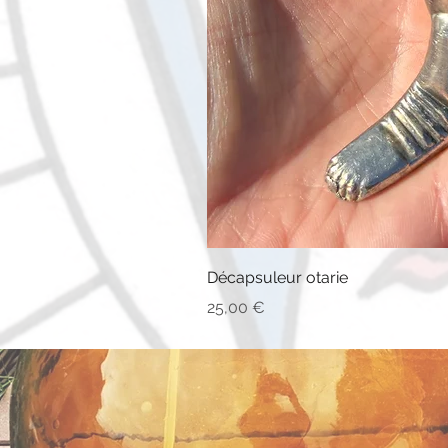
Décapsuleur otarie
Prix
25,00 €