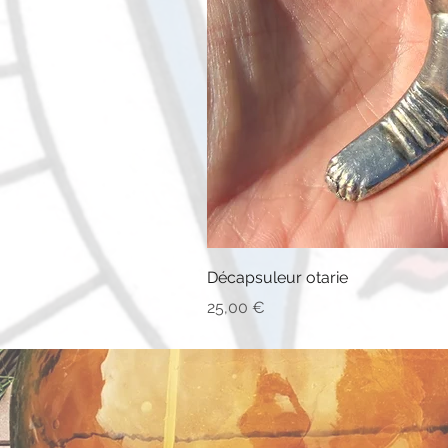
Décapsuleur otarie
Prix
25,00 €