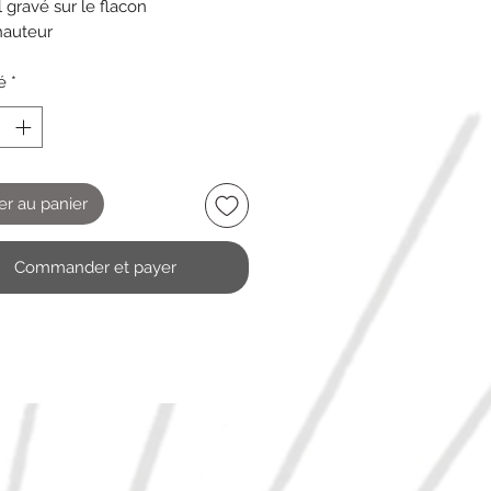
 gravé sur le flacon
hauteur
e large
é
*
er au panier
Commander et payer