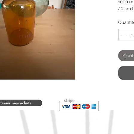
1000 ml
20 cm 
10 cm d
Quantit
Ajout
tinuer mes achats