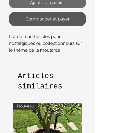
Ajouter au panier
Commander et payer
Lot de 6 portes clés pour
nostalgiques ou collectionneurs sur
le thème de la moutarde
Articles
similaires
Nouveau
Nouveau