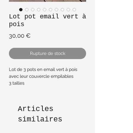
Lot pot email vert à
pois
Prix
30,00 €
Rupture de stock
Lot de 3 pots en email vert à pois
avec leur couvercle empilables
3 tailles
Diamètre 15 cm x 17 cm hauteur
Diamètre 13 cm x 15 cm hauteur
Diamètre 11 cm x 13 cm hauteur
Articles
Très bon état
similaires