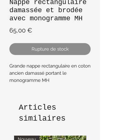
Nappe rectangulaire
damassée et brodée
avec monogramme MH
Prix
65,00 €
Rupture de stock
Grande nappe rectangulaire en coton
ancien damassé portant le
monogramme MH
Dimensions : 250 cm X 260 cm
peut être utilisé comme drap
Articles
similaires
Nouveau
Nouveau