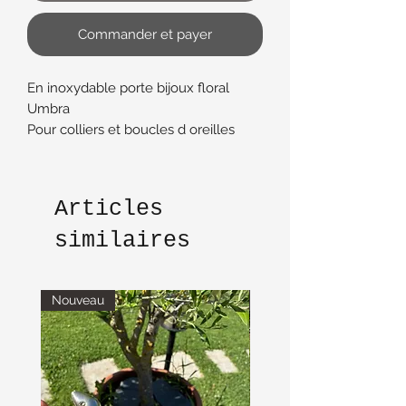
Commander et payer
En inoxydable porte bijoux floral
Umbra
Pour colliers et boucles d oreilles
bracelets etc
Vendu sans les bijoux
Rétractable
Articles
Dimension fermée 24 cm x 30 cm et
ouvert 36 cm x 30 x 17 cm
similaires
Nouveau
Nouveau