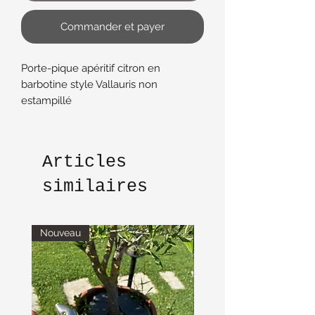
Commander et payer
Porte-pique apéritif citron en
barbotine style Vallauris non
estampillé
Très bon état fourni avec 10 piques
coloris assortis
13 cm x 10 cm x 6 cm hauteur
Articles
similaires
Nouveau
Nouveau