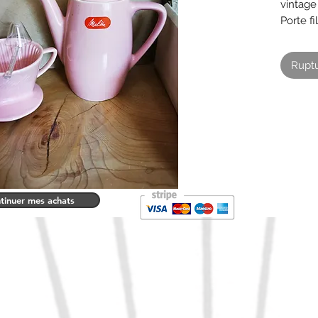
vintage
Porte fi
pour 4 
Ruptu
tinuer mes achats