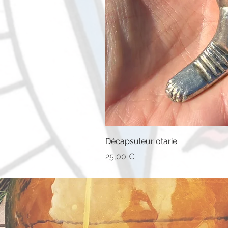
Décapsuleur otarie
Prix
25,00 €