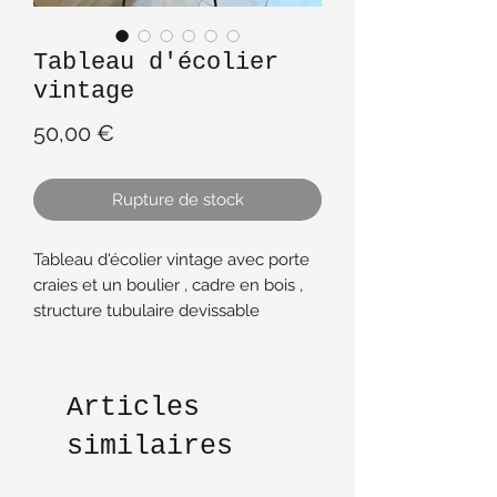
Tableau d'écolier
vintage
Prix
50,00 €
Rupture de stock
Tableau d'écolier vintage avec porte
craies et un boulier , cadre en bois ,
structure tubulaire devissable
métallique avec embouts
caoutchouc . Bon état
Ardoise qui ne prend pas de place
Articles
car peut se plier
Beaucoup de charme pour ce jouet
similaires
vintage