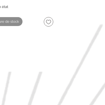
n état
X 45 cm
re de stock