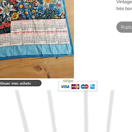
Vintage
très bo
60 cm 
Ruptu
tinuer mes achats