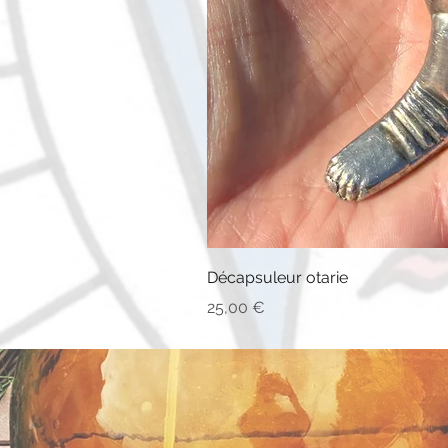
Décapsuleur otarie
Prix
25,00 €