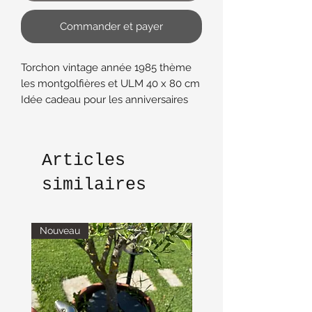
Commander et payer
Torchon vintage année 1985 thème
les montgolfières et ULM 40 x 80 cm
Idée cadeau pour les anniversaires
En coton
Articles
similaires
Nouveau
Nouveau