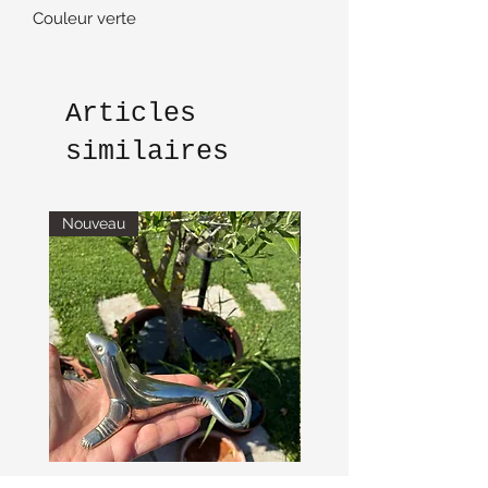
Couleur verte
Diamètre 14 cm
Articles
similaires
Nouveau
Nouveau