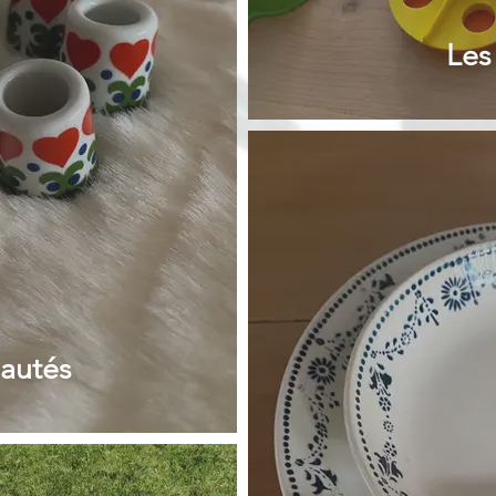
Les
autés