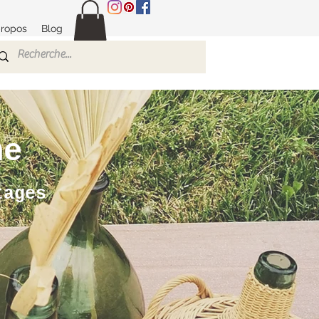
propos
Blog
ne
ntages