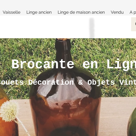
Vaisselle
Linge ancien
Linge de maison ancien
Vendu
A 
Brocante en Lig
Jouets Décoration & Objets Vi