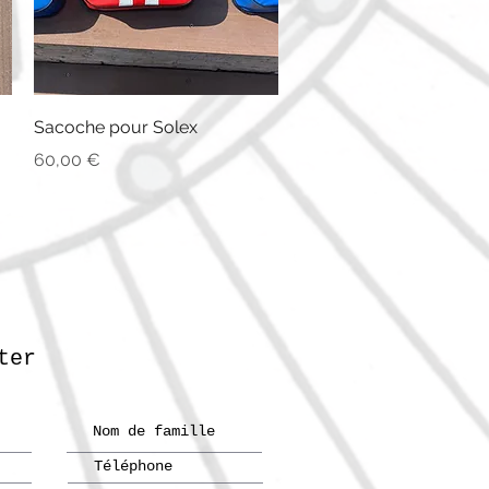
Aperçu rapide
Sacoche pour Solex
Prix
60,00 €
ter