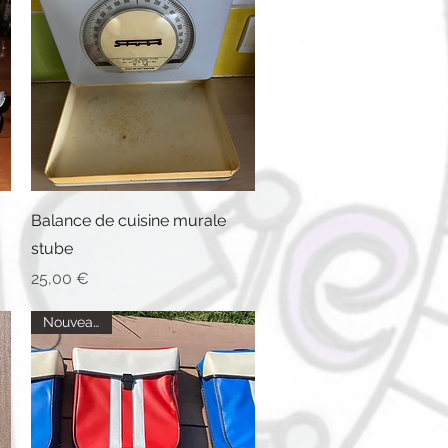
Aperçu rapide
Balance de cuisine murale
stube
Prix
25,00 €
Nouveautés