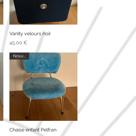
Aperçu rapide
Vanity velours noir
Prix
45,00 €
Nouveau
Aperçu rapide
Chaise enfant Pelfran