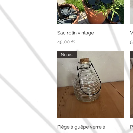
Aperçu rapide
Sac rotin vintage
V
Prix
P
45,00 €
5
Nouveau
Aperçu rapide
Piège à guêpe verre à
P