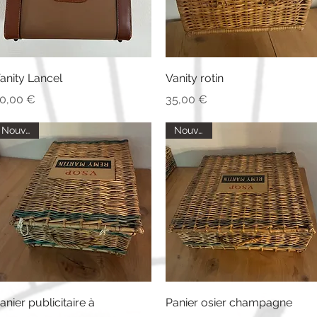
Aperçu rapide
Aperçu rapide
anity Lancel
Vanity rotin
rix
Prix
0,00 €
35,00 €
Nouveau
Nouveau
Aperçu rapide
Aperçu rapide
anier publicitaire à
Panier osier champagne