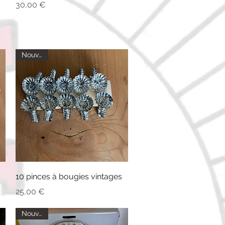
Prix
30,00 €
Nouveau
Aperçu rapide
10 pinces à bougies vintages
Prix
25,00 €
Nouveau