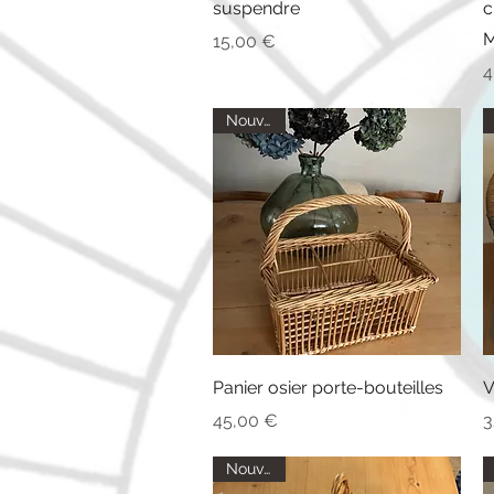
suspendre
c
Prix
15,00 €
P
4
Nouveau
Aperçu rapide
Panier osier porte-bouteilles
V
Prix
P
45,00 €
3
Nouveau