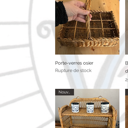
Aperçu rapide
Porte-verres osier
B
Rupture de stock
d
P
2
Nouveau