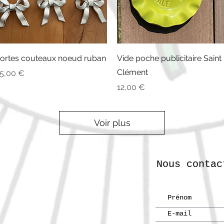
Aperçu rapide
Aperçu rapide
ortes couteaux noeud ruban
Vide poche publicitaire Saint
Clément
rix
5,00 €
Prix
12,00 €
Voir plus
Nous contac