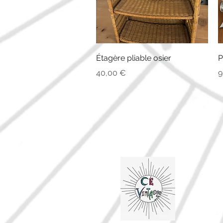
Aperçu rapide
Étagère pliable osier
P
Prix
P
40,00 €
9