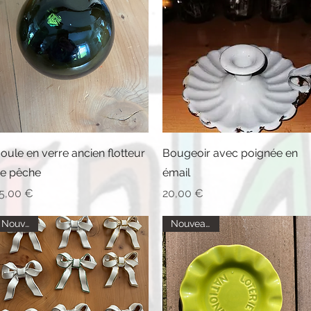
Aperçu rapide
Aperçu rapide
oule en verre ancien flotteur
Bougeoir avec poignée en
e pêche
émail
rix
Prix
5,00 €
20,00 €
Nouveau
Nouveautés