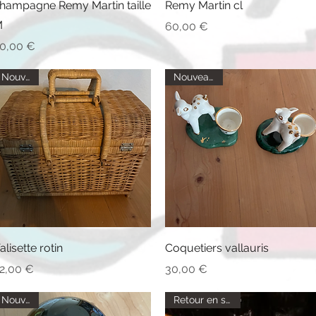
hampagne Remy Martin taille
Remy Martin cl
M
Prix
60,00 €
rix
0,00 €
Nouveau
Nouveautés
Aperçu rapide
Aperçu rapide
alisette rotin
Coquetiers vallauris
rix
Prix
2,00 €
30,00 €
Nouveau
Retour en stock !