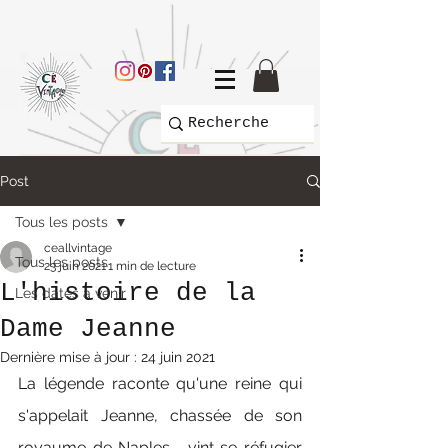
Post
Tous les posts
ceallvintage
Tous les posts
23 juin 2021
1 min de lecture
L'histoire de la
Les dates à venir
Dame Jeanne
Dernière mise à jour :
24 juin 2021
La légende raconte qu'une reine qui 
s'appelait Jeanne, chassée de son 
royaume de Naples,  vint se réfugier 