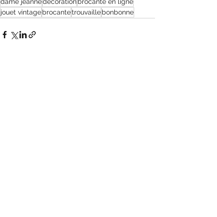
dame jeanne
décoration
brocante en ligne
jouet vintage
brocante
trouvaille
bonbonne
Voir tout
Posts récents