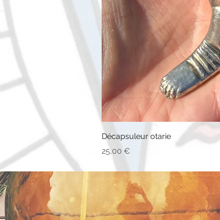
Décapsuleur otarie
Prix
25,00 €