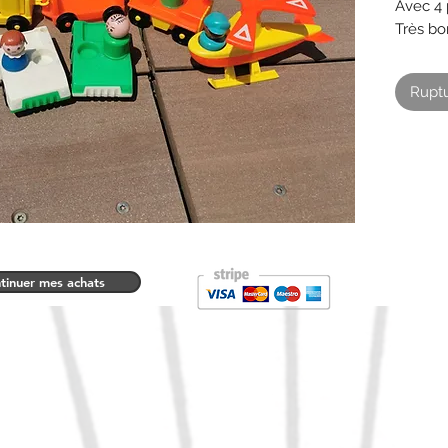
Avec 4
Très bo
Ruptu
tinuer mes achats