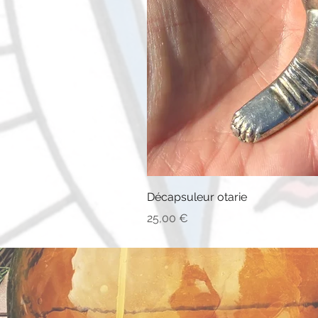
Décapsuleur otarie
Prix
25,00 €