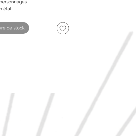
 personnages
n état
re de stock