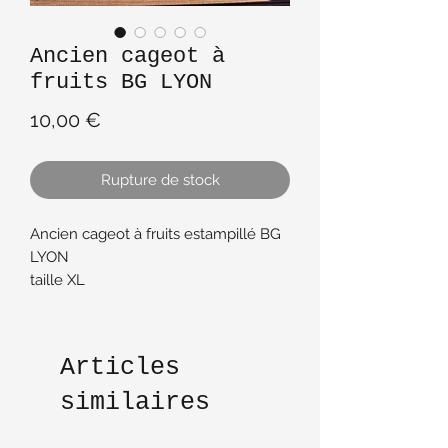
Ancien cageot à
fruits BG LYON
Prix
10,00 €
Rupture de stock
Ancien cageot à fruits estampillé BG
LYON
taille XL
abimé sur le côté voir dernière photo
d'où le petit prix il manque un
morceau de bois sur un des côtés,
Articles
Dimensions : Long 57 cm X 43 cm X
27 cm hauteur
similaires