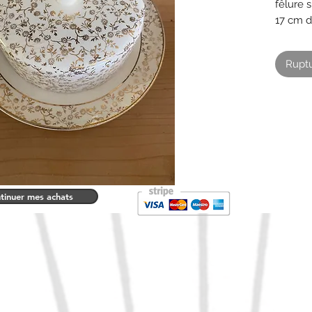
fêlure 
17 cm d
cm pour
Couleur
Ruptu
tinuer mes achats