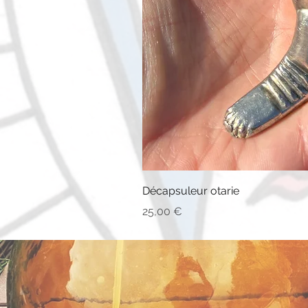
Décapsuleur otarie
Prix
25,00 €