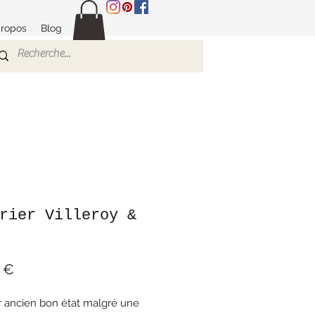
propos
Blog
rier Villeroy &
Prix
 €
r ancien bon état malgré une