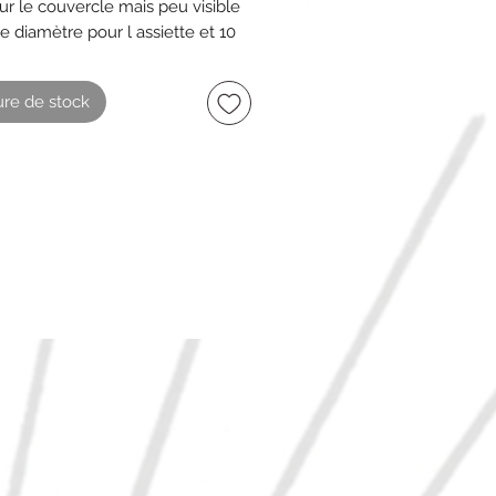
sur le couvercle mais peu visible
e diamètre pour l assiette et 10
 le beurrier
 Blanc crème et doré
re de stock