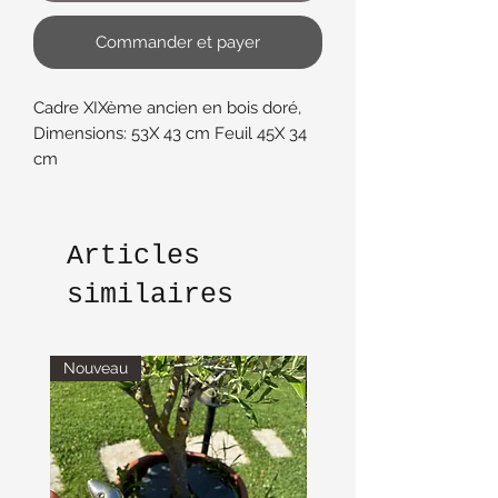
Commander et payer
Cadre XIXème ancien en bois doré,
Dimensions: 53X 43 cm Feuil 45X 34
cm
avec sa marie Louise ancienne en
carton à bords dorés dont la Vue
ovale mesure 26 X 36 cm
Articles
similaires
Nouveau
Nouveau