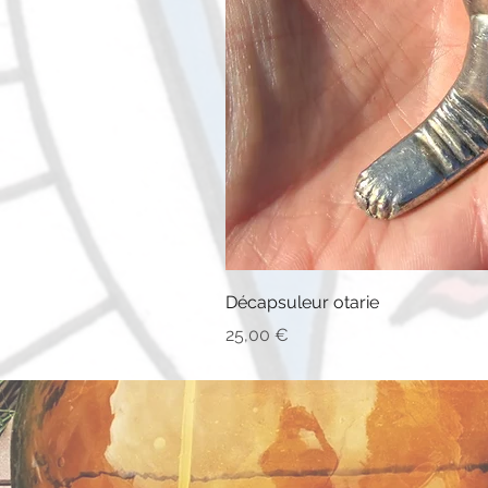
Décapsuleur otarie
Prix
25,00 €