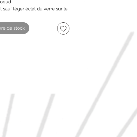
noeud
t sauf léger éclat du verre sur le
é gauche voir photos
r
re de stock
ons 11.5 cm x 21 cm