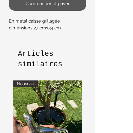
Commander et payer
En métal caisse grillagée
dimensions 27 cmx34 cm
Articles
similaires
Nouveau
Nouveau