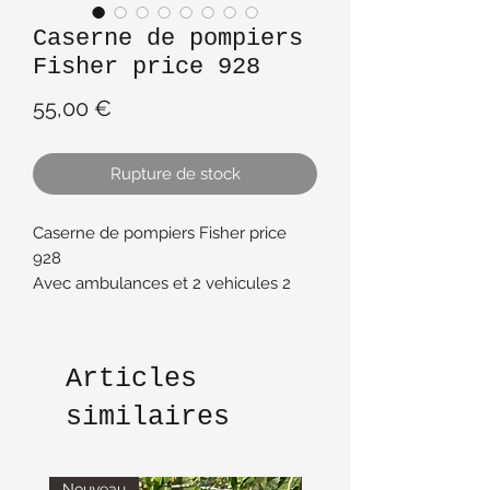
Caserne de pompiers
Fisher price 928
Prix
55,00 €
Rupture de stock
Caserne de pompiers Fisher price
928
Avec ambulances et 2 vehicules 2
barrières 3 pompiers et 1 chien
Caserne avec porte elevation
fonctionnant en emettant un son
Articles
Très bon état
Autocollants à l intérieur nickel
similaires
Il manque le tuyau du camion
Boîte d origine en tres bon etat
datant de 1980
Nouveau
Nouveau