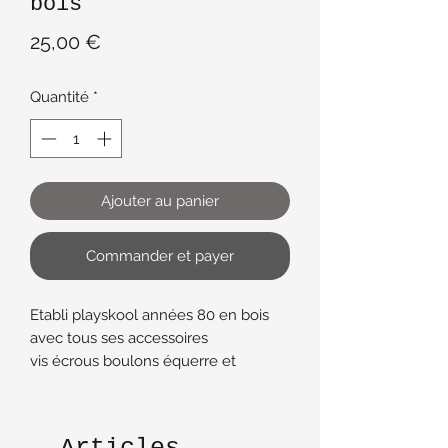
bois
Prix
25,00 €
Quantité
*
Ajouter au panier
Commander et payer
Etabli playskool années 80 en bois
avec tous ses accessoires
vis écrous boulons équerre et
marteau
Jouet vintage en bon état comporte
quelques traces d'usure compte tenu