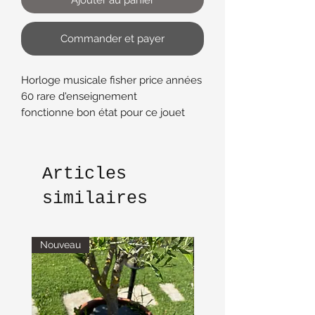
Commander et payer
Horloge musicale fisher price années
60 rare d'enseignement
fonctionne bon état pour ce jouet
vintage
Les horloges rouges sont plus
récentes et fréquentes
Articles
traces d'usures normales compte
tenu de son ancienneté
similaires
Hauteur 28 cm longueur 17 cm
largeur 8 cm
Nouveau
Nouveau