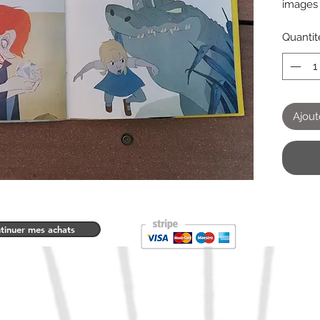
images
Quantit
Ajout
tinuer mes achats