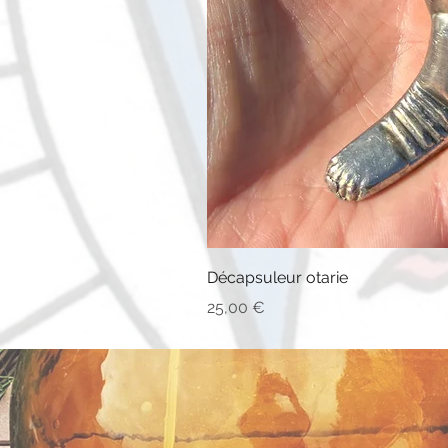
Décapsuleur otarie
Prix
25,00 €