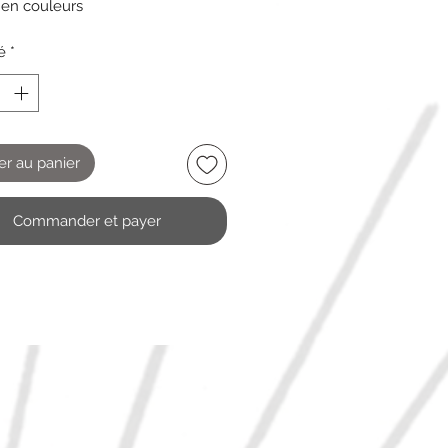
 en couleurs
é
*
er au panier
Commander et payer