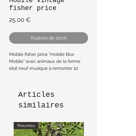
Mobile vintage
fisher price
Prix
25,00 €
Rupture de stock
Mobile fisher price "mobile Box
Mobile" avec animaux de la ferme
etat neuf musique à remonter 10
dure 10 minutes dans boîte d'origine
Fonctionne sans piles
Jouet vintage
Articles
similaires
Nouveau
Nouveau