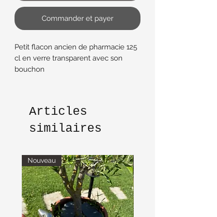
Commander et payer
Petit flacon ancien de pharmacie 125
cl en verre transparent avec son
bouchon
Tres bon etat
Hauteur 12 cm diamètre 5 cm
Articles
similaires
Nouveau
Nouveau