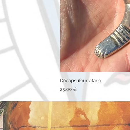
Décapsuleur otarie
Prix
25,00 €