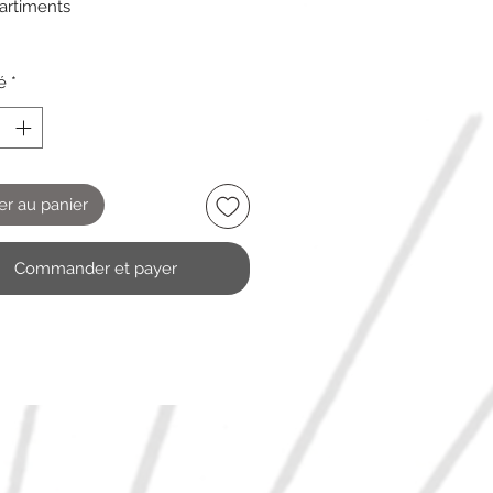
artiments
é
*
er au panier
Commander et payer