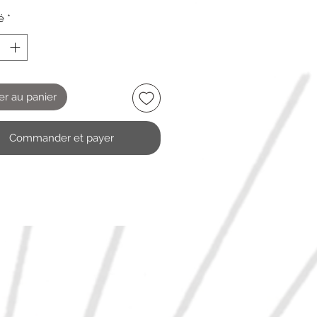
é
*
er au panier
Commander et payer