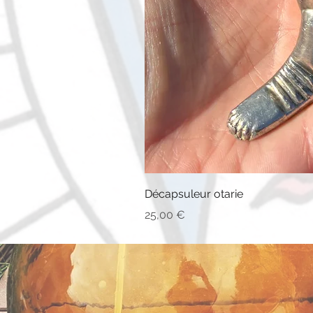
Décapsuleur otarie
Prix
25,00 €