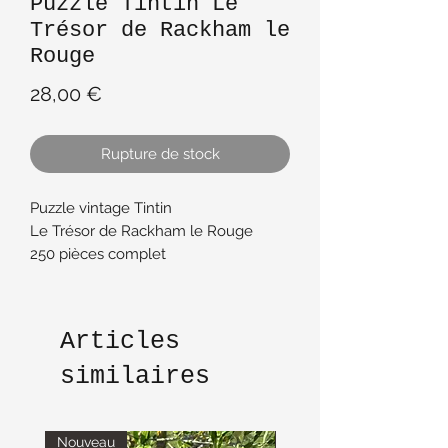
Puzzle Tintin Le
Trésor de Rackham le
Rouge
Prix
28,00 €
Rupture de stock
Puzzle vintage Tintin
Le Trésor de Rackham le Rouge
250 pièces complet
En très bon état
Jouet vintage
Articles
similaires
Nouveau
Nouveau