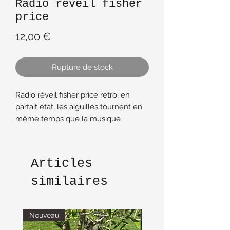
Radio réveil fisher
price
Prix
12,00 €
Rupture de stock
Radio réveil fisher price rétro, en
parfait état, les aiguilles tournent en
même temps que la musique
Jouet vintage
Articles
similaires
Nouveau
Nouveau