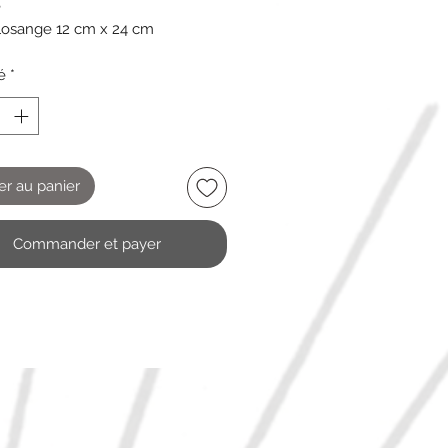
e
losange 12 cm x 24 cm
é
*
er au panier
Commander et payer