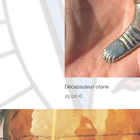
Décapsuleur otarie
Prix
25,00 €