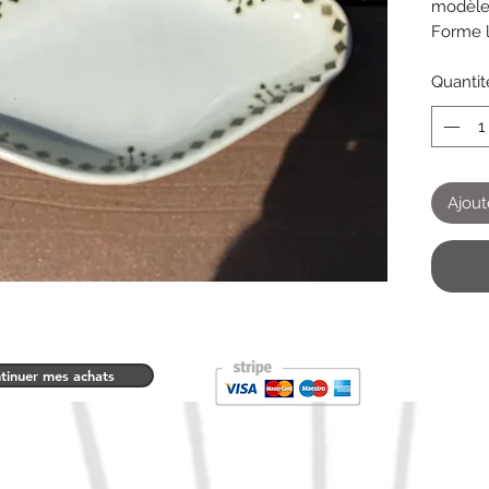
modèl
Forme 
Quantit
Ajout
tinuer mes achats