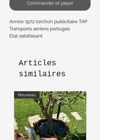
Commander et payer
Année 1972 torchon publicitaire TAP
Transports aeriens portugais
Etat satisfaisant
Articles
similaires
Nouveau
Nouveau