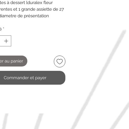
tes à dessert lduralex fleur
rentes et 1 grande assiette de 27
iametre de présentation
rentes bon état mais quelques
d'usures
é
*
er au panier
Commander et payer