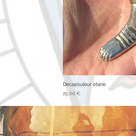
Décapsuleur otarie
Prix
25,00 €