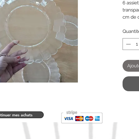
6 assiet
transpa
cm de d
Transpa
traces 
Quantit
Ajout
tinuer mes achats