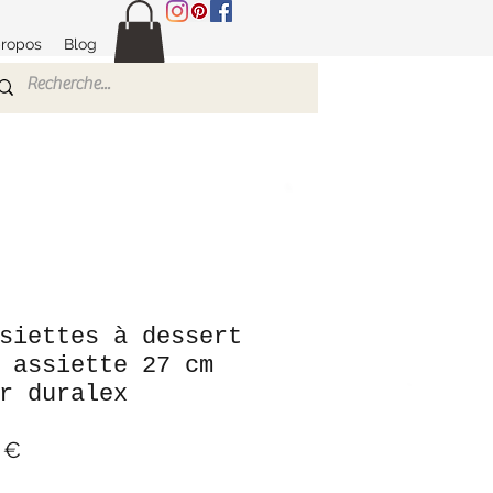
propos
Blog
siettes à dessert
 assiette 27 cm
r duralex
Prix
 €