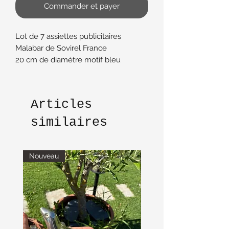
Commander et payer
Lot de 7 assiettes publicitaires
Malabar de Sovirel France
20 cm de diamètre motif bleu
Assiettes en céramique
Articles
similaires
Nouveau
Nouveau