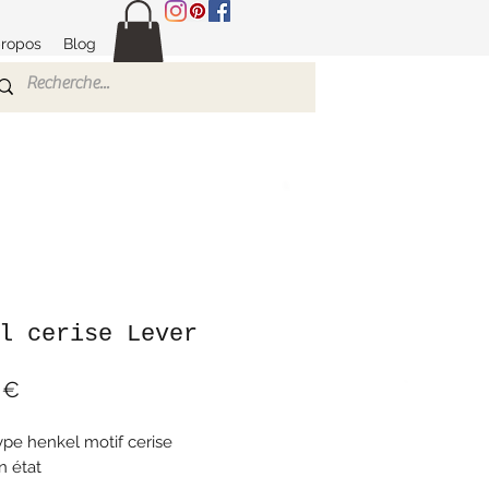
propos
Blog
l cerise Lever
Prix
 €
ype henkel motif cerise
n état