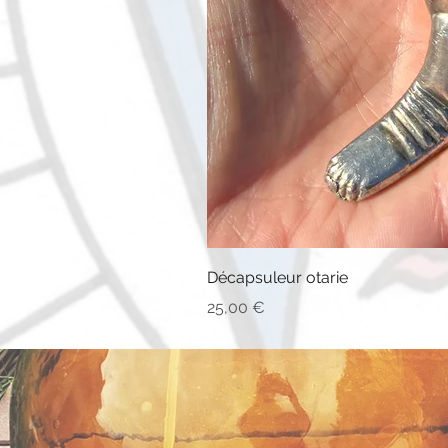
Décapsuleur otarie
Prix
25,00 €