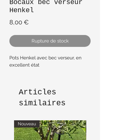
Bocaux bec verseur
Henkel
Prix
8,00 €
Rupture de stock
Pots Henkel avec bec verseur, en
excellent état
Articles
similaires
Nouveau
Nouveau