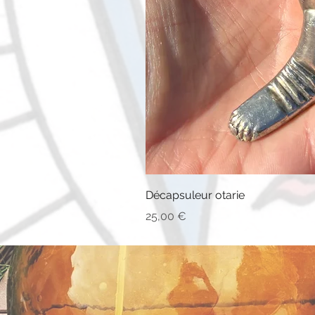
Décapsuleur otarie
Prix
25,00 €