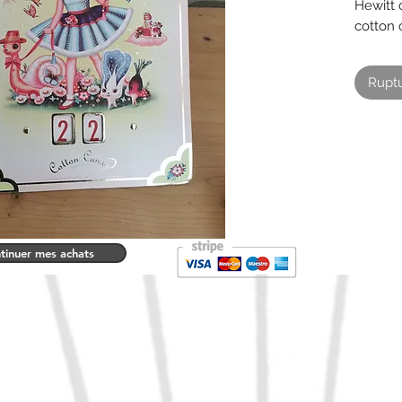
Hewitt c
cotton
28 cm 
Carte é
Ruptu
tinuer mes achats