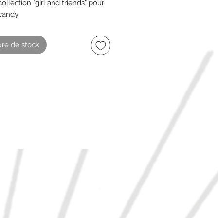
ollection "girl and friends" pour
 candy
x 38 cm
paisse
re de stock