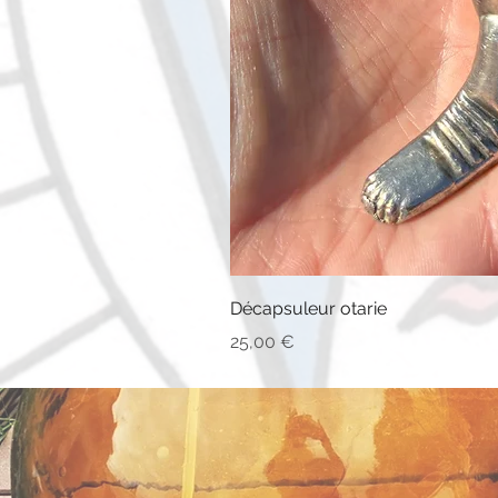
Décapsuleur otarie
Prix
25,00 €