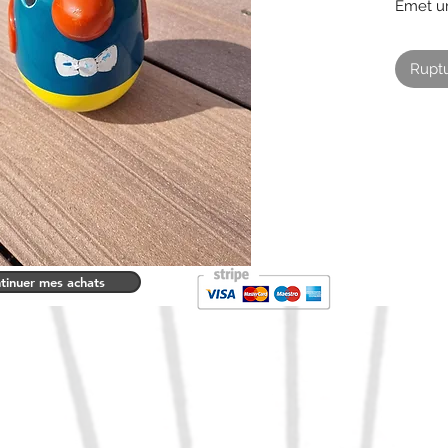
Émet un
Ruptu
tinuer mes achats