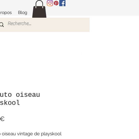
propos
Blog
uto oiseau
skool
Prix
 €
 oiseau vintage de playskool