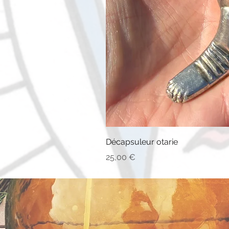
Décapsuleur otarie
Prix
25,00 €