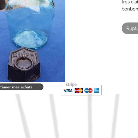
très cla
bonbon
Contena
Diamèt
Ruptu
Hauteu
tinuer mes achats