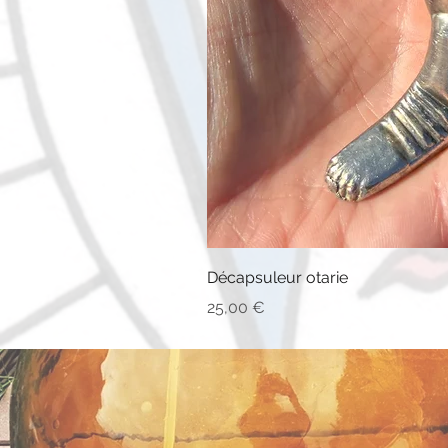
Décapsuleur otarie
Prix
25,00 €