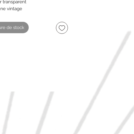
ir transparent
ne vintage
nce : 2 L
re 12 cm
re de stock
r 24 cm