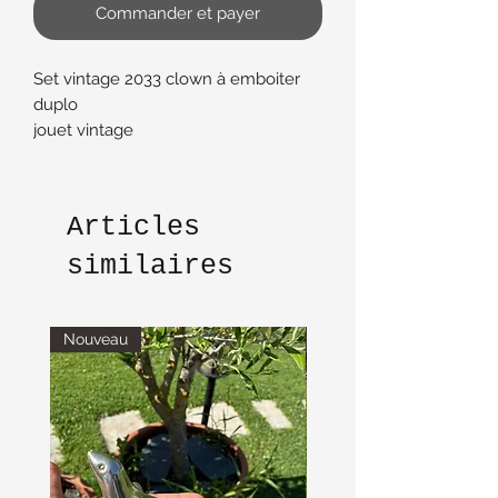
Commander et payer
Set vintage 2033 clown à emboiter
duplo
jouet vintage
Articles
similaires
Nouveau
Nouveau